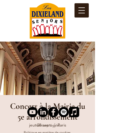
Concert à la Mairie du
5e arrondissement
jeu. 28 sept.
  |  
Paris
Mentions légales
Politique en matière de cookies