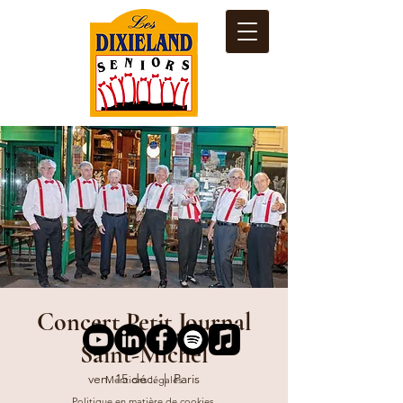
Concert Petit Journal
Saint-Michel
ven. 15 déc.
  |  
Paris
Mentions légales
Politique en matière de cookies